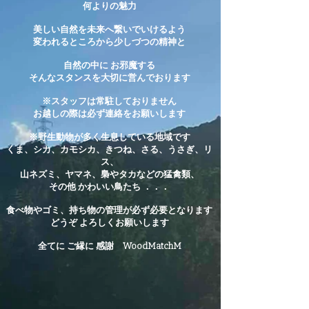
何よりの魅力
美しい自然を未来へ繋いでいけるよう
変われるところから少しづつの精神と
自然の中に お邪魔する
そんなスタンスを大切に営んでおります
※スタッフは常駐しておりません
お越しの際は必ず連絡をお願いします
※野生動物が多く生息している地
域です
くま、シカ、カモシカ、きつね、さる、うさぎ、リ
ス、
山ネズミ、ヤマネ、
梟やタカなどの猛禽類、
その他 かわいい鳥たち ．．．
食べ物やゴミ、持ち物の管理が必ず必要となります
どうぞ よろしくお願いします
全てに ​ご縁に 感謝 WoodMatchM