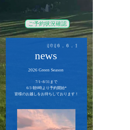
ご予約状況確認
​2026．6．1
​news
2026 Green Season
7/1~8/31まで
6/3 朝9時より予約開始*
​皆様のお越しをお待ちしております！