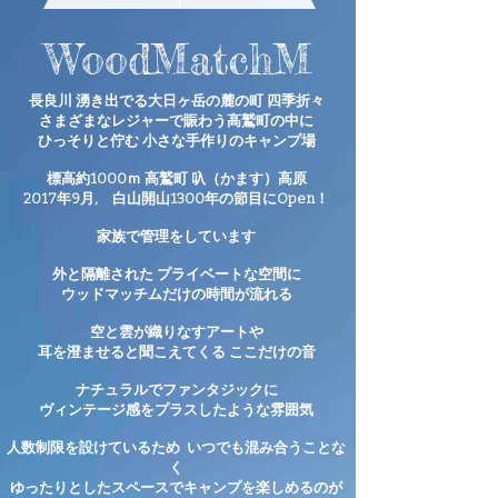
WoodMatchM
長良川 湧き出で
る
大日ヶ岳の麓の町 四季折々
さまざまな
レジャーで賑わう高鷲町の中に
ひっそりと佇む
小さな手作りのキャンプ場
標高約1000ｍ
高鷲町 叺（かます）高原
2017年9
月, 白山開山1300年の節目にOpen！
家族で管理をしています
外と隔離された プライベートな空間に
ウッドマッチムだけの時間が流れる
空と雲が織りなすアート
や
​耳を澄ませると聞こえてくる
ここだけの音
ナチュラルでファンタジックに
ヴィンテージ感を
プラスしたような雰囲気
人数制限を設けているため いつでも混み合うことな
く
ゆったりとしたスペースで
キャンプを楽しめるのが