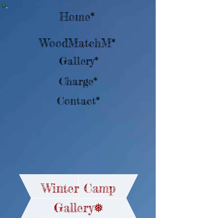
Home*
WoodMatchM*
Gallery*
Charge*
Contact*
Winter Camp
Gallery❅