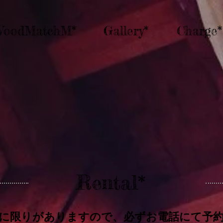
WoodMatchM*
Gallery*
Charge*
Rental*
に限りがありますので、必ずお電話にて予